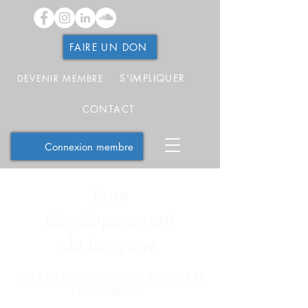
FAIRE UN DON
S'IMPLIQUER
DEVENIR MEMBRE
CONTACT
Connexion membre
Jeux
développement
du langage
POUR LES ENFANTS AUTISTES ASPERGER ET
LEURS PARENTS