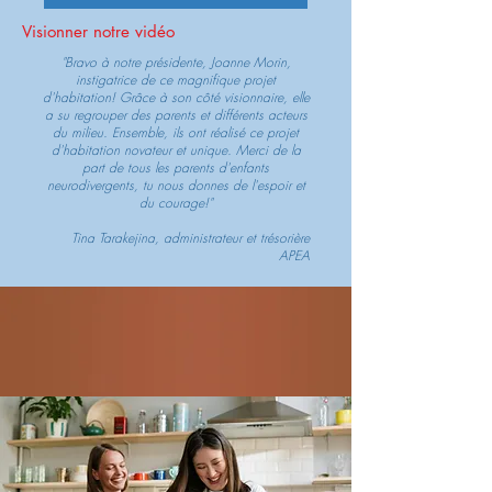
Visionner notre vidéo
"Bravo à notre présidente, Joanne Morin,
instigatrice de ce magnifique projet
d'habitation! Grâce à son côté visionnaire, elle
a su regrouper des parents et différents acteurs
du milieu. Ensemble, ils ont réalisé ce projet
d'habitation novateur et unique. Merci de la
part de tous les parents d'enfants
neurodivergents, tu nous donnes de l'espoir et
du courage!"
Tina Tarakejina, administrateur et trésorière
APEA