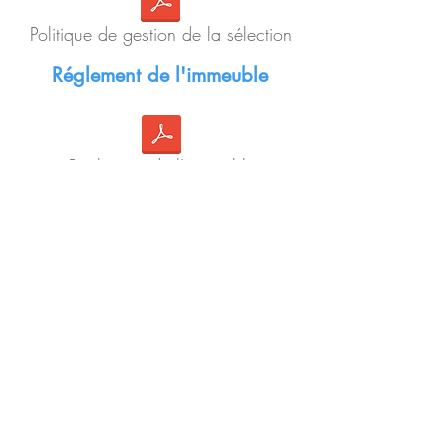
Politique de gestion de la sélection
Réglement de l'immeuble
Règlement de l'immeuble
Critères d'admissibilité
Criteres d'admissibilité
Description des ateliers à la vie
résidentielle