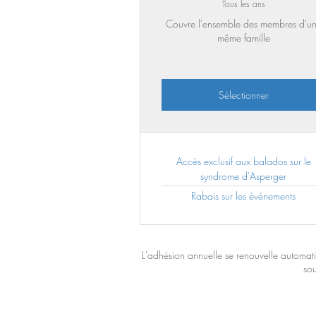
Tous les ans
Couvre l'ensemble des membres d'u
même famille
Sélectionner
Accès exclusif aux balados sur le
syndrome d'Asperger
Rabais sur les événements
L'adhésion annuelle se renouvelle automat
sou