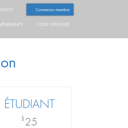
NTACT
Connexion membre
VÉNEMENTS
COOP L'ENVOLÉE
ion
ÉTUDIANT
25$
$
25