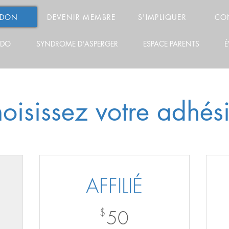
 DON
DEVENIR MEMBRE
S'IMPLIQUER
CO
ADO
SYNDROME D'ASPERGER
ESPACE PARENTS
É
oisissez votre adhés
AFFILIÉ
50$
$
50