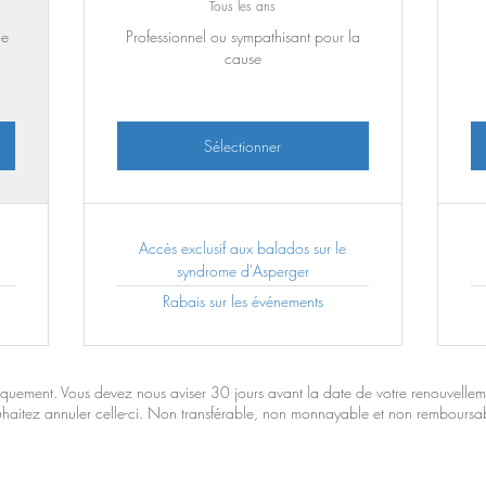
Tous les ans
ne
Professionnel ou sympathisant pour la
cause
Sélectionner
Accès exclusif aux balados sur le
syndrome d'Asperger
Rabais sur les événements
iquement. Vous devez nous aviser 30 jours avant la date de votre renouvelle
haitez annuler celle-ci. Non transférable, non monnayable et non remboursa