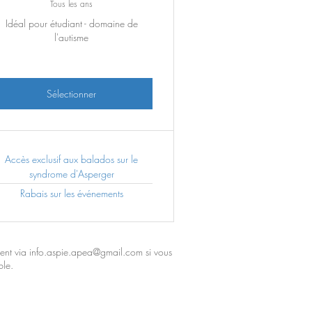
Tous les ans
Idéal pour étudiant - domaine de
l'autisme
Sélectionner
Accès exclusif aux balados sur le
syndrome d'Asperger
Rabais sur les événements
ment via info.aspie.apea@gmail.com si vous
ble.