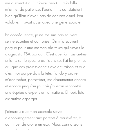
me disaient « qu’il n’avait rien », il m’a fallu 
m’armer de patience. Pourtant, ils constataient 
bien qu’Ilian n’avait pas de contact visuel. Peu 
volubile, il vivait aussi avec une gêne sociale.
En conséquence, je ne me suis pas souvent 
sentie écoutée et comprise. On m’a souvent 
perçue pour une maman alarmiste qui voyait le 
diagnostic TSA partout. C’est que j’ai trois autres 
enfants sur le spectre de l’autisme. J’ai longtemps 
cru que ces professionnels avaient raison et que 
c’est moi qui perdais la tête. J’ai dû y croire, 
m’accrocher, persévérer, me documenter encore 
et encore jusqu’au jour où j’ai enfin rencontré 
une équipe d’experts en la matière. Eh oui, fiston 
est autiste asperger.
J’aimerais que mon exemple serve 
d’encouragement aux parents à persévérer, à 
continuer de croire en eux. Nous connaissons 