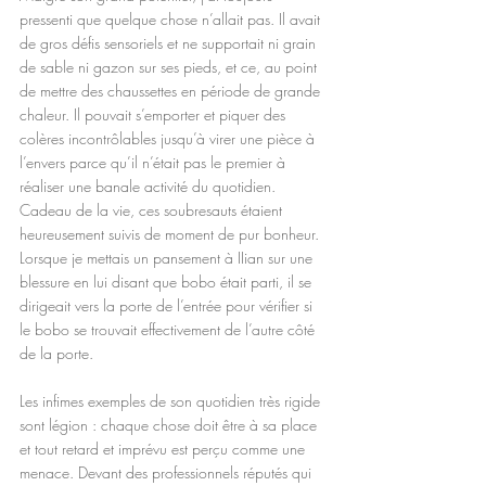
pressenti que quelque chose n’allait pas. Il avait 
de gros défis sensoriels et ne supportait ni grain 
de sable ni gazon sur ses pieds, et ce, au point 
de mettre des chaussettes en période de grande 
chaleur. Il pouvait s’emporter et piquer des 
colères incontrôlables jusqu’à virer une pièce à 
l’envers parce qu’il n’était pas le premier à 
réaliser une banale activité du quotidien. 
Cadeau de la vie, ces soubresauts étaient 
heureusement suivis de moment de pur bonheur. 
Lorsque je mettais un pansement à IIian sur une 
blessure en lui disant que bobo était parti, il se 
dirigeait vers la porte de l’entrée pour vérifier si 
le bobo se trouvait effectivement de l’autre côté 
de la porte.
Les infimes exemples de son quotidien très rigide 
sont légion : chaque chose doit être à sa place 
et tout retard et imprévu est perçu comme une 
menace. Devant des professionnels réputés qui 